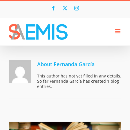
Skip
to
Facebook
X
Instagram
content
About
Fernanda García
This author has not yet filled in any details.
So far Fernanda García has created 1 blog
entries.