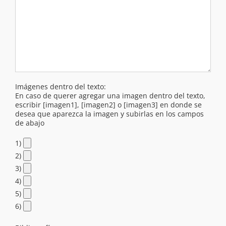
Imágenes dentro del texto:
En caso de querer agregar una imagen dentro del texto,
escribir [imagen1], [imagen2] o [imagen3] en donde se
desea que aparezca la imagen y subirlas en los campos
de abajo
1)
2)
3)
4)
5)
6)