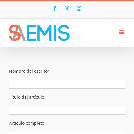
Skip
to
Facebook
X
Instagram
content
Nombre del escritor:
Título del artículo:
Artículo completo: