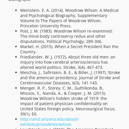
Weinstein, E. A. (2014). Woodrow Wilson: A Medical
and Psychological Biography. Supplementary
Volume to The Papers of Woodrow Wilson.
Princeton University Press.
Post, J. M. (1983). Woodrow Wilson re-examined:
The mind-body controversy redux and other
disputations. Political Psychology, 289-306.
Markel, H. (2015). When a Secret President Ran the
Country.
Friedlander, W. J. (1972). About three old men: an
inquiry into how cerebral arteriosclerosis has
altered world politics. Stroke, 3(4), 467-473.
Meschia, J., Safirstein, B. E., & Biller, J. (1997). Stroke
and the american presidency. Journal of Stroke and
Cerebrovascular Diseases, 6(3), 141-143.
Menger, R. P., Storey, C. M., Guthikonda, B.,
Missios, S., Nanda, A., & Cooper, J. M. (2015).
Woodrow Wilson’s hidden stroke of 1919: the
impact of patient-physician confidentiality on
United States foreign policy. Neurosurgical focus,
39(1), E6.
http://ahsl.arizona.edu/about/
exhibits/presidents/wilson