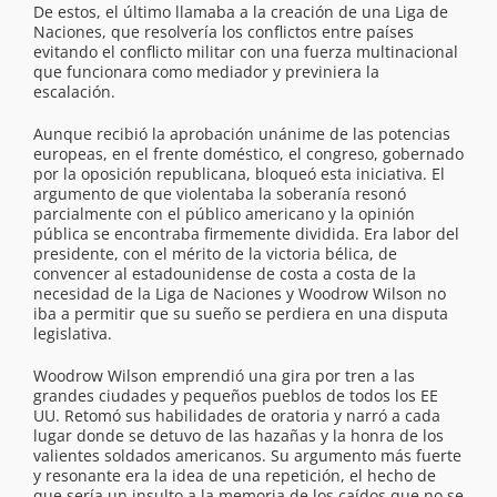
De estos, el último llamaba a la creación de una Liga de
Naciones, que resolvería los conflictos entre países
evitando el conflicto militar con una fuerza multinacional
que funcionara como mediador y previniera la
escalación.
Aunque recibió la aprobación unánime de las potencias
europeas, en el frente doméstico, el congreso, gobernado
por la oposición republicana, bloqueó esta iniciativa. El
argumento de que violentaba la soberanía resonó
parcialmente con el público americano y la opinión
pública se encontraba firmemente dividida. Era labor del
presidente, con el mérito de la victoria bélica, de
convencer al estadounidense de costa a costa de la
necesidad de la Liga de Naciones y Woodrow Wilson no
iba a permitir que su sueño se perdiera en una disputa
legislativa.
Woodrow Wilson emprendió una gira por tren a las
grandes ciudades y pequeños pueblos de todos los EE
UU. Retomó sus habilidades de oratoria y narró a cada
lugar donde se detuvo de las hazañas y la honra de los
valientes soldados americanos. Su argumento más fuerte
y resonante era la idea de una repetición, el hecho de
que sería un insulto a la memoria de los caídos que no se