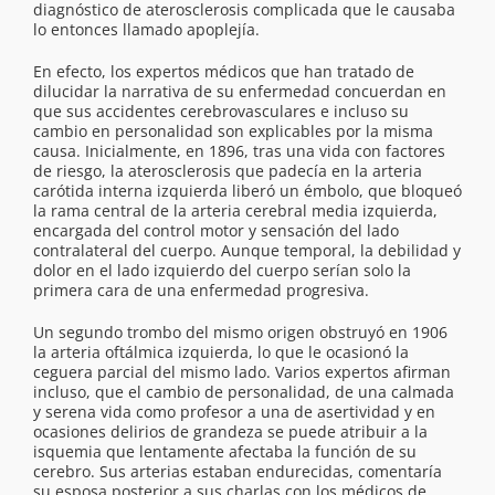
diagnóstico de aterosclerosis complicada que le causaba
lo entonces llamado apoplejía.
En efecto, los expertos médicos que han tratado de
dilucidar la narrativa de su enfermedad concuerdan en
que sus accidentes cerebrovasculares e incluso su
cambio en personalidad son explicables por la misma
causa. Inicialmente, en 1896, tras una vida con factores
de riesgo, la aterosclerosis que padecía en la arteria
carótida interna izquierda liberó un émbolo, que bloqueó
la rama central de la arteria cerebral media izquierda,
encargada del control motor y sensación del lado
contralateral del cuerpo. Aunque temporal, la debilidad y
dolor en el lado izquierdo del cuerpo serían solo la
primera cara de una enfermedad progresiva.
Un segundo trombo del mismo origen obstruyó en 1906
la arteria oftálmica izquierda, lo que le ocasionó la
ceguera parcial del mismo lado. Varios expertos afirman
incluso, que el cambio de personalidad, de una calmada
y serena vida como profesor a una de asertividad y en
ocasiones delirios de grandeza se puede atribuir a la
isquemia que lentamente afectaba la función de su
cerebro. Sus arterias estaban endurecidas, comentaría
su esposa posterior a sus charlas con los médicos de