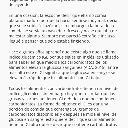
decayendo.
En una ocasión, la escuché decir que ella no comía
plátano maduro porque la hacía sentirse muy mal, decía
que se le subía “el azúcar”, sin embargo a la hora de la
comida se servía un vaso de refresco y no se quejaba de
malestar alguno. Siempre me pareció extraño e incluso
llegué a pensar que solo estaba fingiendo.
Hace algunos años aprendí que existe algo que se llama
Índice glucémico (GI, por sus siglas en inglés) es utilizado
para saber en qué medida los carbohidratos de los
alimentos elevan la glucosa sanguínea (ADA, 2015). Entre
más alto esté el GI significa que la glucosa en sangre se
eleva más rápido que los alimentos con GI bajo.
Todos los alimentos con carbohidratos tienen un nivel de
índice glicémico, sin embargo hay que recordar que las
grasas y carnes no tienen GI debido a que no contienen
carbohidratos. La forma de obtener el GI es dar una
porción de comida que contenga 50 gramos de
carbohidratos disponibles y después se mide el nivel de
glucosa en sangre, esto quiere decir que si un alimento
tiene un GI alto quiere decir que contiene carbohidratos