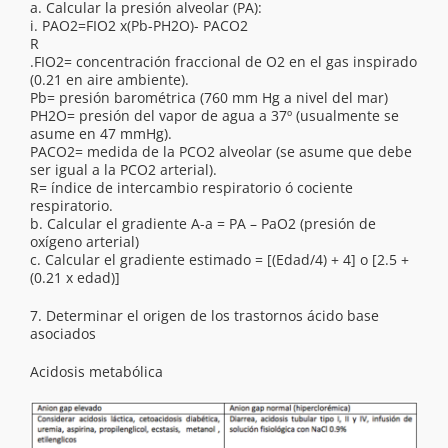
a. Calcular la presión alveolar (PA):
i. PAO2=FIO2 x(Pb-PH2O)- PACO2
R
.FIO2= concentración fraccional de O2 en el gas inspirado
(0.21 en aire ambiente).
Pb= presión barométrica (760 mm Hg a nivel del mar)
PH2O= presión del vapor de agua a 37º (usualmente se
asume en 47 mmHg).
PACO2= medida de la PCO2 alveolar (se asume que debe
ser igual a la PCO2 arterial).
R= índice de intercambio respiratorio ó cociente
respiratorio.
b. Calcular el gradiente A-a = PA – PaO2 (presión de
oxígeno arterial)
c. Calcular el gradiente estimado = [(Edad/4) + 4] o [2.5 +
(0.21 x edad)]
7. Determinar el origen de los trastornos ácido base
asociados
Acidosis metabólica