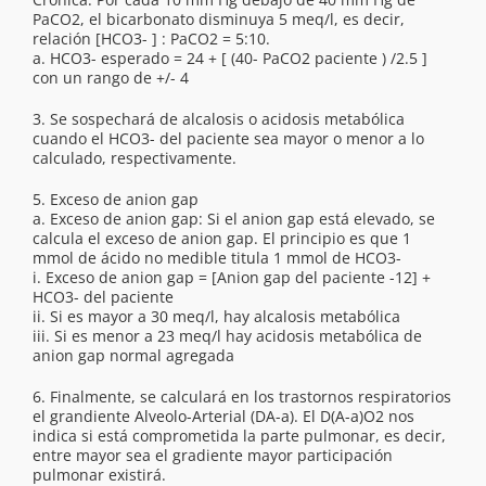
PaCO2, el bicarbonato disminuya 5 meq/l, es decir,
relación [HCO3- ] : PaCO2 = 5:10.
a. HCO3- esperado = 24 + [ (40- PaCO2 paciente ) /2.5 ]
con un rango de +/- 4
3. Se sospechará de alcalosis o acidosis metabólica
cuando el HCO3- del paciente sea mayor o menor a lo
calculado, respectivamente.
5. Exceso de anion gap
a. Exceso de anion gap: Si el anion gap está elevado, se
calcula el exceso de anion gap. El principio es que 1
mmol de ácido no medible titula 1 mmol de HCO3-
i. Exceso de anion gap = [Anion gap del paciente -12] +
HCO3- del paciente
ii. Si es mayor a 30 meq/l, hay alcalosis metabólica
iii. Si es menor a 23 meq/l hay acidosis metabólica de
anion gap normal agregada
6. Finalmente, se calculará en los trastornos respiratorios
el grandiente Alveolo-Arterial (DA-a). El D(A-a)O2 nos
indica si está comprometida la parte pulmonar, es decir,
entre mayor sea el gradiente mayor participación
pulmonar existirá.