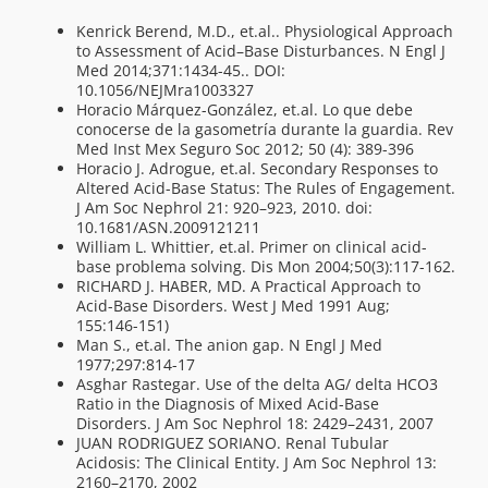
Kenrick Berend, M.D., et.al.. Physiological Approach
to Assessment of Acid–Base Disturbances. N Engl J
Med 2014;371:1434-45.. DOI:
10.1056/NEJMra1003327
Horacio Márquez-González, et.al. Lo que debe
conocerse de la gasometría durante la guardia. Rev
Med Inst Mex Seguro Soc 2012; 50 (4): 389-396
Horacio J. Adrogue, et.al. Secondary Responses to
Altered Acid-Base Status: The Rules of Engagement.
J Am Soc Nephrol 21: 920–923, 2010. doi:
10.1681/ASN.2009121211
William L. Whittier, et.al. Primer on clinical acid-
base problema solving. Dis Mon 2004;50(3):117-162.
RICHARD J. HABER, MD. A Practical Approach to
Acid-Base Disorders. West J Med 1991 Aug;
155:146-151)
Man S., et.al. The anion gap. N Engl J Med
1977;297:814-17
Asghar Rastegar. Use of the delta AG/ delta HCO3
Ratio in the Diagnosis of Mixed Acid-Base
Disorders. J Am Soc Nephrol 18: 2429–2431, 2007
JUAN RODRIGUEZ SORIANO. Renal Tubular
Acidosis: The Clinical Entity. J Am Soc Nephrol 13:
2160–2170, 2002