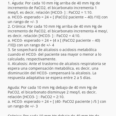
1. Aguda: Por cada 10 mm Hg arriba de 40 mm Hg de
incremento de PaCO2, el bicarbonato incrementa 1
meq/l, es decir, relación [HCO3- ] : PaCO2 = 1:10.
a. HCO3- esperado = 24 + [ (PaCO2 paciente – 40) /10] con
un rango de +/- 3
2. Crónica: Por cada 10 mm Hg arriba de 40 mm Hg de
incremento de PaCO2, el bicarbonato incrementa 4 meq/,
es decir, relación [HCO3- ] : PaCO2 = 4:10.
a. HCO3- esperado = 24 + {4 x [ (PaCO2 paciente – 40)
/10]} con un rango de +/- 4
3. Se sospechará de alcalosis o acidosis metabólica
cuando el HCO3- del paciente sea mayor o menor a lo
calculado, respectivamente.
ii. Alcalosis: Ante el trastorno de alcalosis respiratoria se
espera una compensación metabólica, es decir, una
disminución del HCO3- compensará la alcalosis. La
respuesta adaptativa se espera entre 2 a 5 días.
Aguda: Por cada 10 mm Hg debajo de 40 mm Hg de
PaCO2, el bicarbonato disminuye 2 meq/l, es decir,
relación [HCO3- ] : PaCO2 = 2:10.
a. HCO3- esperado = 24 + [ (40- PaCO2 paciente ) /5 ] con
un rango de +/- 3
Crónica: Por cada 10 mm Hg debajo de 40 mm Hg de