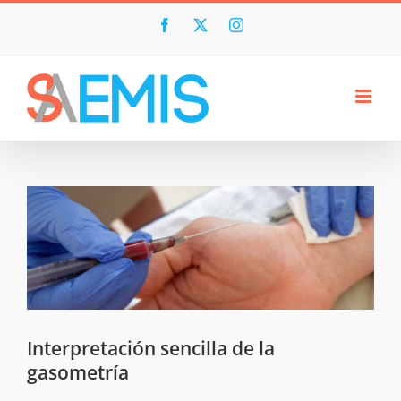
Skip
to
Facebook
X
Instagram
content
Interpretación sencilla de la
gasometría