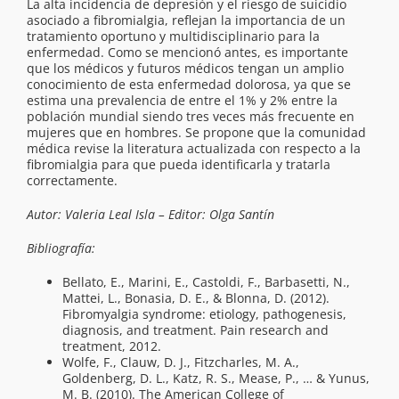
La alta incidencia de depresión y el riesgo de suicidio
asociado a fibromialgia, reflejan la importancia de un
tratamiento oportuno y multidisciplinario para la
enfermedad. Como se mencionó antes, es importante
que los médicos y futuros médicos tengan un amplio
conocimiento de esta enfermedad dolorosa, ya que se
estima una prevalencia de entre el 1% y 2% entre la
población mundial siendo tres veces más frecuente en
mujeres que en hombres. Se propone que la comunidad
médica revise la literatura actualizada con respecto a la
fibromialgia para que pueda identificarla y tratarla
correctamente.
Autor: Valeria Leal Isla – Editor: Olga Santín
Bibliografía:
Bellato, E., Marini, E., Castoldi, F., Barbasetti, N.,
Mattei, L., Bonasia, D. E., & Blonna, D. (2012).
Fibromyalgia syndrome: etiology, pathogenesis,
diagnosis, and treatment. Pain research and
treatment, 2012.
Wolfe, F., Clauw, D. J., Fitzcharles, M. A.,
Goldenberg, D. L., Katz, R. S., Mease, P., … & Yunus,
M. B. (2010). The American College of