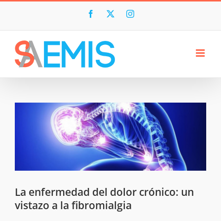
Skip
to
Facebook
X
Instagram
content
La enfermedad del dolor crónico: un
vistazo a la fibromialgia