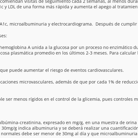
ecomiendan visitas de seguimiento cada 2 semanas, al menos duran
1c y LDL de una forma más rápida y aumenta el apego al tratamient
, HbA1c, microalbuminuria y electrocardiograma. Después de cumpli
ses:
moglobina A unida a la glucosa por un proceso no enzimático dura
glucosa plasmática promedio en los últimos 2-3 meses. Para calcular
ue puede aumentar el riesgo de eventos cardiovasculares.
ciones microvasculares, además de que por cada 1% de reducción
er menos rígidos en el control de la glicemia, pues controles m
búmina-creatinina, expresado en mg/g, en una muestra de orina a
 30mg/g indica albuminuria y se deberá realizar una cuantificació
a normales debe ser menor de 30mg al día y que microalbuminuria