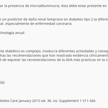
la presencia de microalbuminuria, ésta debe estar presente en 2
predictor de daño renal temprano en diabetes tipo 2 (a diferenci
lar, especialmente de enfermedad coronaria.
lmología anual.
te diabético es complejo, involucra diferentes actividades y conse
has las recomendaciones que han mostrado evidencia clínicamente s
é de exponer las recomendaciones de la ADA más prácticas en la co
26)
abetes Care January 2013 vol. 36, no. Supplement 1 S11-S66