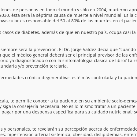
millones de personas en todo el mundo y sólo en 2004, murieron ap
2030, ésta será la séptima causa de muerte a nivel mundial. Es la
ovascular es responsable del 50 al 80% de las muertes en el pacien
os casos de diabetes, además de que en nuestro país, ocupa casi l
siempre será la prevención. El Dr. Jorge Valdez decía que “cuando 
que el médico general deberá ser el principal previsor de las enfe
torio ya diagnosticado o con la sintomatología clásica de libro? L
cundaria y/o prevención terciaria.
nfermedades crónico-degenerativas esté más controlada y tu pacien
cala, te permite conocer a tu paciente en su ambiente socio-demog
 siga la consejería necesaria. No es lo mismo tratar a un paciente 
 pagar por una despensa específica para su cuidado nutricional; so
s y personales, te revelarán su percepción acerca de enfermedades 
es: hipertensión arterial sistémica, obesidad, dislipidemias, enfe