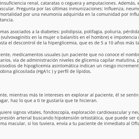
insuficiencia renal, cataratas o ceguera y amputaciones. Además, el 
vascular. Pregunta por las últimas inmunizaciones: Influenza, neumo
 mortalidad por una neumonía adquirida en la comunidad por Influ
tancia.
as asociados a la diabetes: polidipsia, polifagia, poliuria, pérdid
(vulvovaginitis en la mujer o balanitis en el hombre) e impotencia
 el descontrol de la hiperglicemia, que es de 5 a 10 años más tar
paciente, medicamentos usuales (un paciente que no conoce el nomb
rarios, vía de administración niveles de glicemia capilar matutina, 
episodios de hipoglicemia asintomática indican un riesgo incremen
ina glicosilada (HgA1c ) y perfil de lípidos.
ente, mientras más te intereses en explorar al paciente, él se senti
ar, haz lo que a ti te gustaría que te hicieran.
uiere signos vitales, fondoscopía, exploración cardiovascular y neur
 presión arterial buscando hipotensión ortostática, que puede ser 
a macular, si los tuviera, envía a tu paciente de inmediato al Of