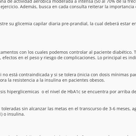
a de actividad aeróbica moderada a intensa (50 al 70% de la frecu
ejercicio. Además, busca en cada consulta reiterar la importancia 
stre su glicemia capilar diaria pre-prandial, la cual deberá estar e
camentos con los cuales podemos controlar al paciente diabético. T
 efectos en el peso y riesgo de complicaciones. Lo principal es ind
i no está contraindicada y si se tolera (inicia con dosis mínimas pa
a la resistencia a la insulina en pacientes obesos.
isis hiperglicemicas o el nivel de HbA1c se encuentra por arriba de
 toleradas sin alcanzar las metas en el transcurso de 3-6 meses,
) o insulina.