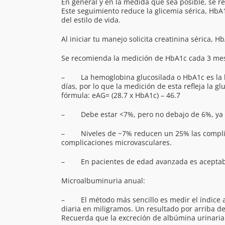
En general y en la medida que sea posible, se r
Este seguimiento reduce la glicemia sérica, HbA
del estilo de vida.
Al iniciar tu manejo solicita creatinina sérica
Se recomienda la medición de HbA1c cada 3 me
– La hemoglobina glucosilada o HbA1c es la he
días, por lo que la medición de esta refleja la 
fórmula: eAG= (28.7 x HbA1c) – 46.7
– Debe estar <7%, pero no debajo de 6%, ya q
– Niveles de ~7% reducen un 25% las complica
complicaciones microvasculares.
– En pacientes de edad avanzada es aceptable s
Microalbuminuria anual:
– El método más sencillo es medir el índice al
diaria en miligramos. Un resultado por arriba de
Recuerda que la excreción de albúmina urinari