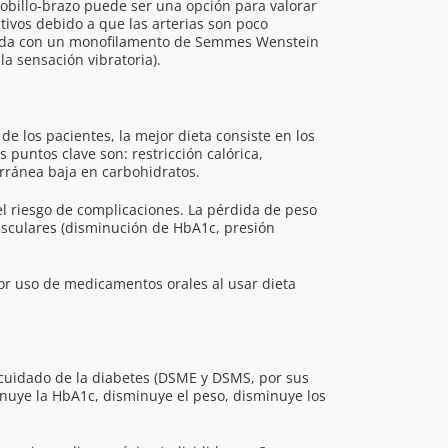
e tobillo-brazo puede ser una opción para valorar
tivos debido a que las arterias son poco
orada con un monofilamento de Semmes Wenstein
la sensación vibratoria).
e los pacientes, la mejor dieta consiste en los
puntos clave son: restricción calórica,
erránea baja en carbohidratos.
el riesgo de complicaciones. La pérdida de peso
vasculares (disminución de HbA1c, presión
or uso de medicamentos orales al usar dieta
-cuidado de la diabetes (DSME y DSMS, por sus
minuye la HbA1c, disminuye el peso, disminuye los