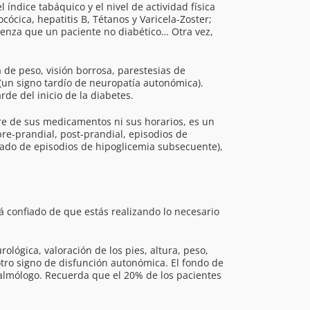
índice tabáquico y el nivel de actividad física
cócica, hepatitis B, Tétanos y Varicela-Zoster;
enza que un paciente no diabético… Otra vez,
a de peso, visión borrosa, parestesias de
 (un signo tardío de neuropatía autonómica).
de del inicio de la diabetes.
re de sus medicamentos ni sus horarios, es un
pre-prandial, post-prandial, episodios de
tado de episodios de hipoglicemia subsecuente),
rá confiado de que estás realizando lo necesario
ológica, valoración de los pies, altura, peso,
otro signo de disfunción autonómica. El fondo de
talmólogo. Recuerda que el 20% de los pacientes