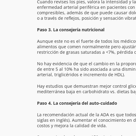
Cuando revises los pies, valora la intensidad y l
enfermedad arterial periférica en pacientes con
compresibles, además de que puede causar dolo
o a través de reflejos, posición y sensación vibr
Paso 3. La consejería nutricional
Aunque este no es el fuerte de todos los médicos
alimentos que comen normalmente pero ajustándolo
restricción de grasas saturadas a <7%, pérdida 
No hay evidencia de que el cambio en la proporc
de entre 5 al 10% ha sido asociada a una disminu
arterial, triglicéridos e incremento de HDL).
Hay estudios que demuestran mejor control glic
mediterránea baja en carbohidrato vs. dietas ba
Paso 4. La consejería del auto-cuidado
La recomendación actual de la ADA es que todos
siglas en inglés). Aumentar el conocimiento en d
costos y mejora la calidad de vida.