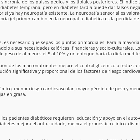
a sincronía de los pulsos pedios y los tibiales posteriores. El índic
 diabetes temprana, pero en diabetes tardía puede dar falsos nega
r si ya hay neuropatía existente. La neuropatía sensorial es val
atoria (el primer cambio en la neuropatía diabética es la pérdida de 
, es necesario que sepas los puntos primordiales. Para la mayoría d
 a sus necesidades calóricas, financieras y socio-culturales. Los 
de peso de al menos el 5 al 10% y un enfoque hacia la dieta medit
ión de los macronutrientes mejore el control glicémico o reduzca 
ción significativa y proporcional de los factores de riesgo cardio
émico, menor riesgo cardiovascular, mayor pérdida de peso y men
jas en grasa.
 los pacientes diabéticos requieren educación y apoyo en el auto
iabetes mejora el auto-cuidado, mejora el pronóstico clínico, dis