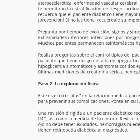
ateroesclerótica, enfermedad vascular cerebral, 
te permitirán la estratificación de riesgo cardio
recuerda que el paciente diabético tiene mayor
¡prevención! Si no las tiene, recuérdale su impor
Pregunta por tiempo de evolución, signos y síntom
extremidades inferiores, infecciones por hongos 
Muchos pacientes permanecen asintomáticos hasta
Realiza preguntas sobre el control típico del 
paciente que tiene riesgo de falta de apego), ho
hipoglicemia sintomáticos y asintomáticos (los 
últimas mediciones de creatinina sérica, hemoglob
Paso 2. La exploración física
Este es el otro “plus” en la relación médico-paci
para prevenir sus complicaciones. Ponte en su lug
Una revisión dirigida a un paciente diabético req
IMC, así como la medida de la cintura. Revisa la
ojo no debe tener exudados, hemorragias ni edem
tienen retinopatía diabética al diagnóstico.